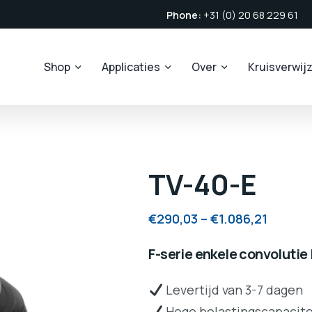
Phone:
+31 (0) 20 68 229 61
Shop
Applicaties
Over
Kruisverwij
TV-40-E
€
290,03
–
€
1.086,21
F-serie enkele convolutie
Levertijd van 3-7 dagen
Hoge belastingscapacite