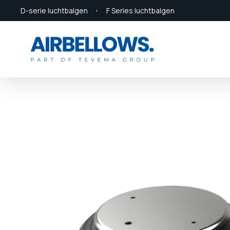
D-serie luchtbalgen
F Series luchtbalgen