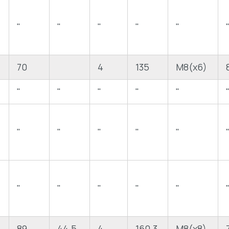
"
"
"
"
"
70
4
135
M8(x6)
"
"
"
"
"
"
"
"
"
"
"
"
"
"
"
89
44.5
4
160.3
M8(x8)