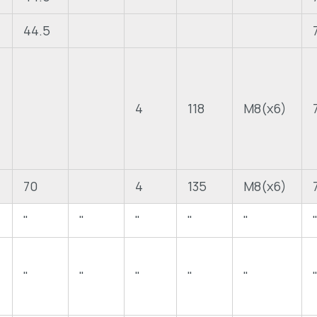
44.5
4
118
M8(x6)
70
4
135
M8(x6)
"
"
"
"
"
"
"
"
"
"