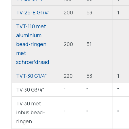
TV-25-E G1/4"
200
53
1
TVT-110 met
aluminium
bead-ringen
200
51
met
schroefdraad
TVT-30 G1/4"
220
53
1
TV-30 G3/4"
"
"
"
TV-30 met
inbus bead-
"
"
"
ringen