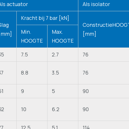
Als actuator
Als isolator
Kracht bij 7 bar [kN]
Slag
ConstructieHOOG
Min.
Max.
[mm]
[mm]
HOOGTE
HOOGTE
35
7.5
2.7
76
37
8.8
3.5
76
51
9
5
90
52
10
6.2
90
77
12.5
5.1
114