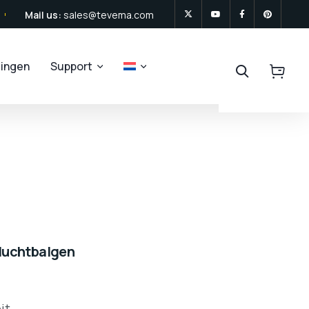
Mail us:
sales@tevema.com
zingen
Support
 luchtbalgen
it