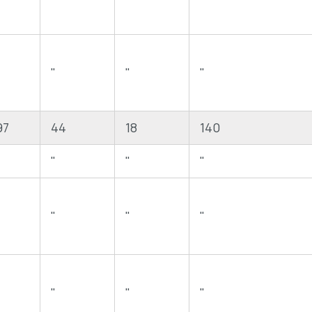
"
"
"
"
97
44
18
140
"
"
"
"
"
"
"
"
"
"
"
"