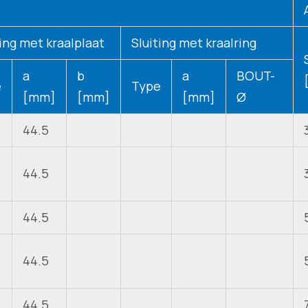
ting met kraalplaat
Sluiting met kraalring
a
b
a
BOUT-
e
Type
[mm]
[mm]
[mm]
Ø
44.5
44.5
44.5
44.5
44.5