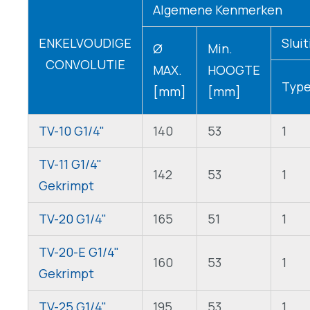
Algemene Kenmerken
ENKELVOUDIGE
Slui
Ø
Min.
CONVOLUTIE
MAX.
HOOGTE
Typ
[mm]
[mm]
TV-10 G1/4"
140
53
1
TV-11 G1/4"
142
53
1
Gekrimpt
TV-20 G1/4"
165
51
1
TV-20-E G1/4"
160
53
1
Gekrimpt
TV-25 G1/4"
195
53
1