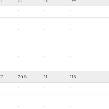
"
"
"
"
"
"
"
"
"
"
"
"
77
20.5
11
116
"
"
"
"
"
"
"
"