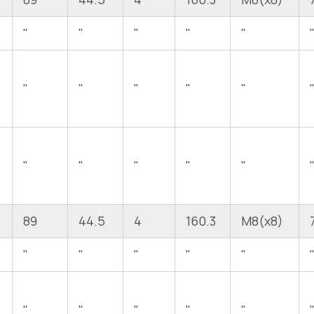
"
"
"
"
"
"
"
"
"
"
"
"
"
"
"
89
44.5
4
160.3
M8(x8)
"
"
"
"
"
"
"
"
"
"