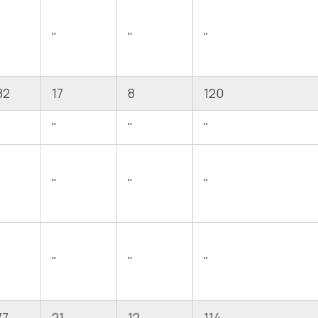
"
"
"
"
82
17
8
120
"
"
"
"
"
"
"
"
"
"
"
"
77
21
12
114