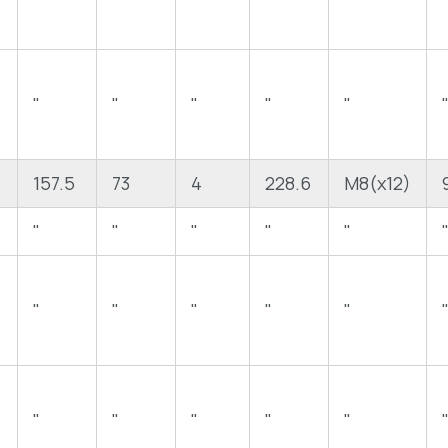
"
"
"
"
"
157.5
73
4
228.6
M8(x12)
"
"
"
"
"
"
"
"
"
"
"
"
"
"
"