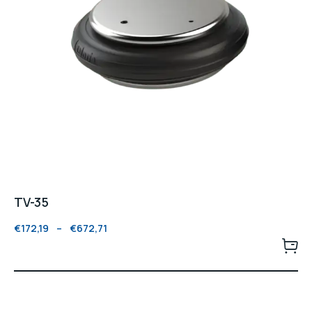
TV-35
€
172,19
–
€
672,71