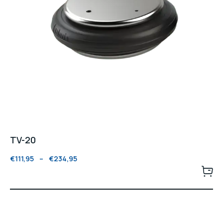
TV-20
€
111,95
–
€
234,95