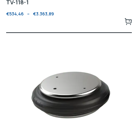
TV-118-1
€
534,46
–
€
3.363,89