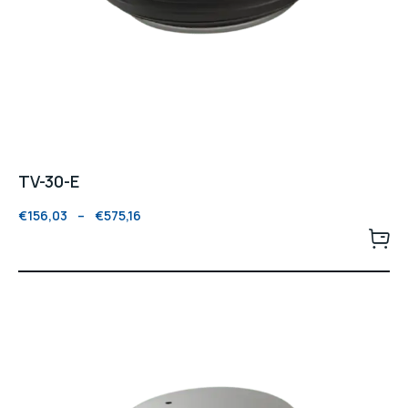
TV-30-E
€
156,03
–
€
575,16