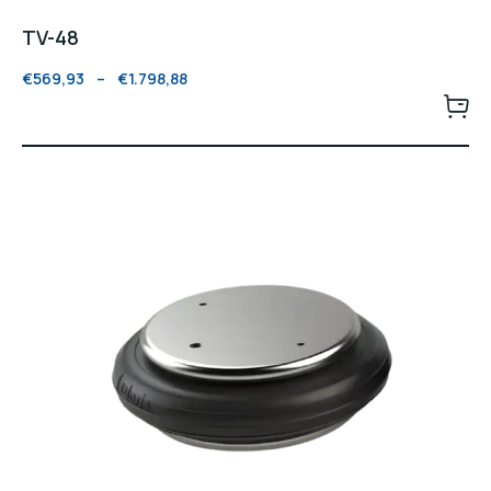
TV-48
€
569,93
–
€
1.798,88