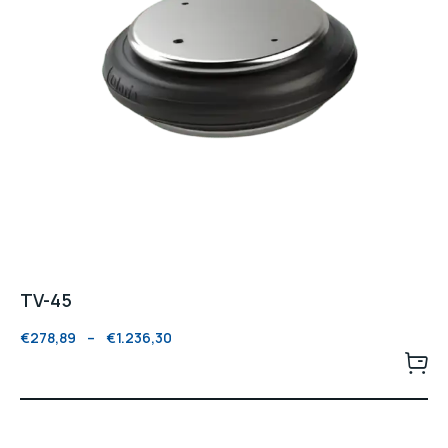
TV-45
€
278,89
–
€
1.236,30