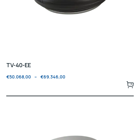
TV-40-EE
€
50.068,00
–
€
69.346,00