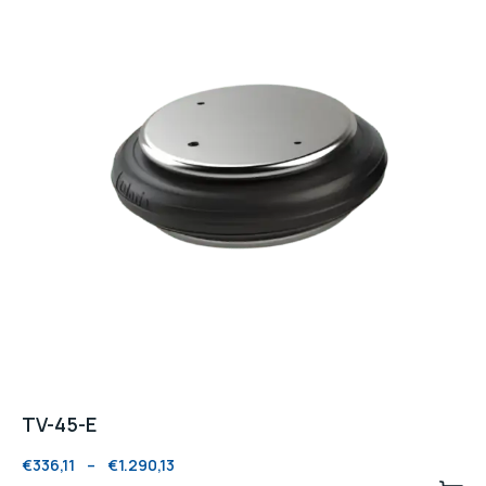
TV-45-E
€
336,11
–
€
1.290,13