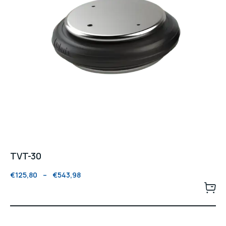
TVT-30
€
125,80
–
€
543,98