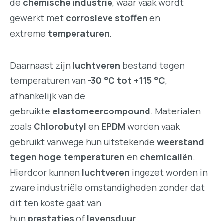
de
chemische industrie
, waar vaak wordt
gewerkt met
corrosieve stoffen
en
extreme
temperaturen
.
Daarnaast zijn
luchtveren
bestand tegen
temperaturen van
-30 °C tot +115 °C
,
afhankelijk van de
gebruikte
elastomeercompound
. Materialen
zoals
Chlorobutyl
en
EPDM
worden vaak
gebruikt vanwege hun uitstekende
weerstand
tegen hoge temperaturen
en
chemicaliën
.
Hierdoor kunnen
luchtveren
ingezet worden in
zware industriële omstandigheden zonder dat
dit ten koste gaat van
hun
prestaties
of
levensduur
.