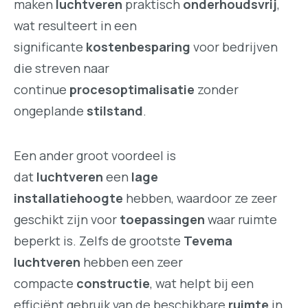
maken
luchtveren
praktisch
onderhoudsvrij
,
wat resulteert in een
significante
kostenbesparing
voor bedrijven
die streven naar
continue
procesoptimalisatie
zonder
ongeplande
stilstand
.
Een ander groot voordeel is
dat
luchtveren
een
lage
installatiehoogte
hebben, waardoor ze zeer
geschikt zijn voor
toepassingen
waar ruimte
beperkt is. Zelfs de grootste
Tevema
luchtveren
hebben een zeer
compacte
constructie
, wat helpt bij een
efficiënt gebruik van de beschikbare
ruimte
in