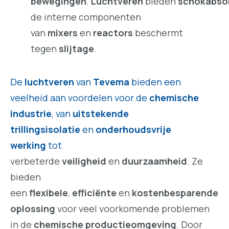
bewegingen
.
Luchtveren
bieden
schokabso
de interne componenten
van
mixers
en
reactors
beschermt
tegen
slijtage
.
De
luchtveren
van
Tevema
bieden een
veelheid aan voordelen voor de
chemische
industrie
, van
uitstekende
trillingsisolatie
en
onderhoudsvrije
werking
tot
verbeterde
veiligheid
en
duurzaamheid
. Ze
bieden
een
flexibele
,
efficiënte
en
kostenbesparende
oplossing
voor veel voorkomende problemen
in de
chemische productieomgeving
. Door