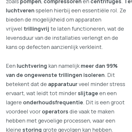
zoals
pompen
,
compressoren
en
centrifuges
.
Te
luchtveren
spelen hierbij een essentiële rol. Ze
bieden de mogelijkheid om apparaten
vrijwel
trillingvrij
te laten functioneren, wat de
levensduur van de installaties verlengt en de
kans op defecten aanzienlijk verkleint.
Een
luchtvering
kan namelijk
meer dan 99%
van de ongewenste trillingen isoleren
. Dit
betekent dat de
apparatuur
veel minder stress
ervaart, wat leidt tot minder
slijtage
en een
lagere
onderhoudsfrequentie
. Dit is een groot
voordeel voor
operators
die vaak te maken
hebben met gevoelige processen, waar een
kleine
storing
grote gevolgen kan hebben.