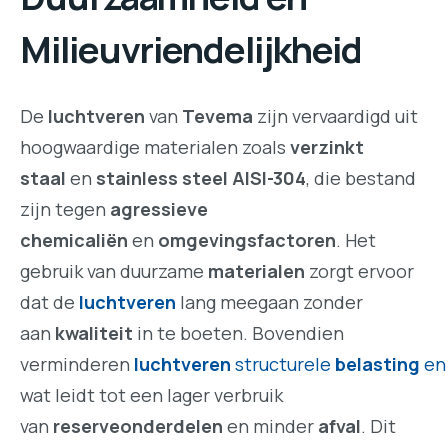
Milieuvriendelijkheid
De
luchtveren
van
Tevema
zijn vervaardigd uit
hoogwaardige materialen zoals
verzinkt
staal
en
stainless steel AISI-304
, die bestand
zijn tegen
agressieve
chemicaliën
en
omgevingsfactoren
. Het
gebruik van duurzame
materialen
zorgt ervoor
dat de
luchtveren
lang meegaan zonder
aan
kwaliteit
in te boeten. Bovendien
verminderen
luchtveren
structurele
belasting
e
wat leidt tot een lager verbruik
van
reserveonderdelen
en minder
afval
. Dit