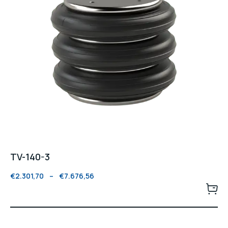
TV-140-3
€
2.301,70
–
€
7.676,56