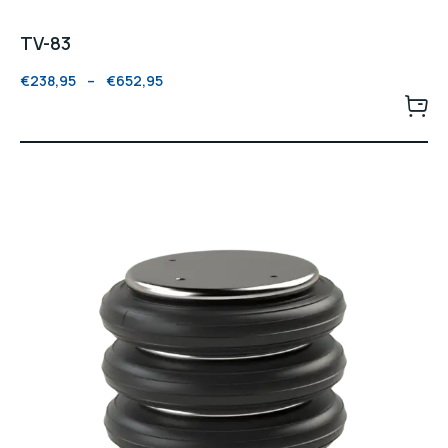
TV-83
€
238,95
–
€
652,95