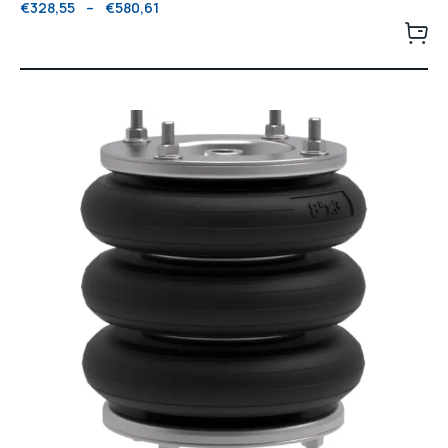
€
328,55
–
€
580,61