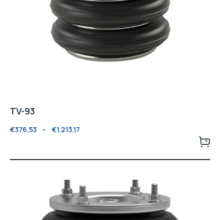
TV-93
€
376,53
–
€
1.213,17