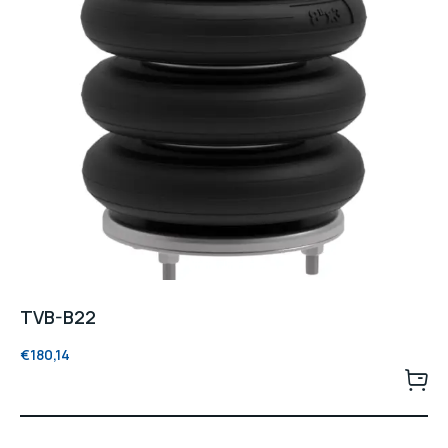
TVB-B22
€
180,14