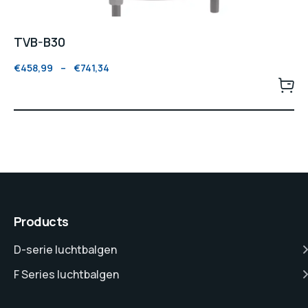
TVB-B30
€
458,99
–
€
741,34
Products
D-serie luchtbalgen
F Series luchtbalgen