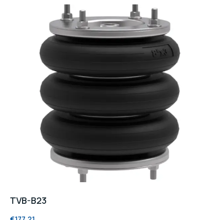
TVB-B23
€
177,21