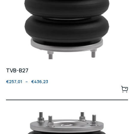
TVB-B27
€
257,01
–
€
436,23