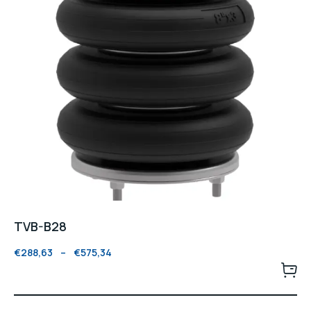
TVB-B28
€
288,63
–
€
575,34