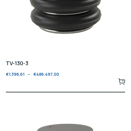
TV-130-3
€
1.396,61
–
€
486.497,00