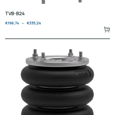
TVB-B24
€
196,74
–
€
335,24