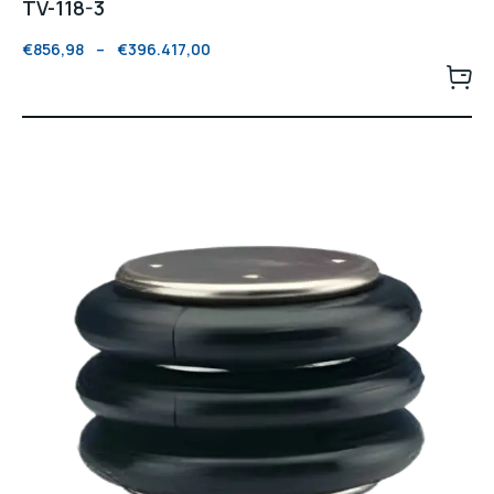
TV-118-3
€
856,98
–
€
396.417,00