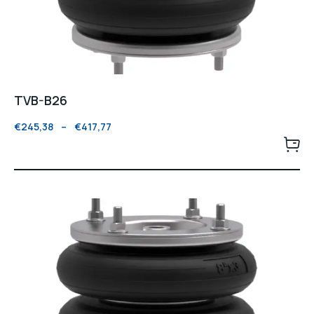
TVB-B26
€
245,38
–
€
417,77