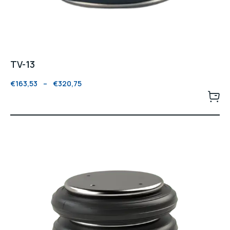
TV-13
€
163,53
–
€
320,75