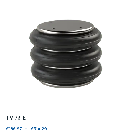
TV-73-E
€
186,97
–
€
314,29