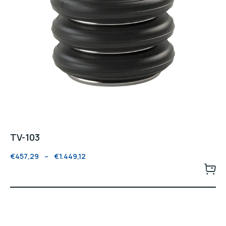
TV-103
€
457,29
–
€
1.449,12