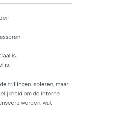
der:
ressoren.
aal is.
l is.
e trillingen isoleren, maar
gelijkheid om de interne
penseerd worden, wat