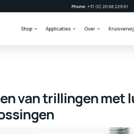
Phone:
+31 (0) 20 68 229 61
Shop
Applicaties
Over
Kruisverwi
en van trillingen met 
ossingen