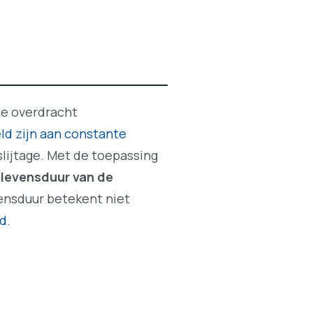
de overdracht
ld zijn aan constante
lijtage. Met de toepassing
 levensduur van de
ensduur betekent niet
nd
.