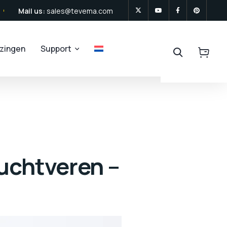
Mail us:
sales@tevema.com
jzingen
Support
luchtveren –