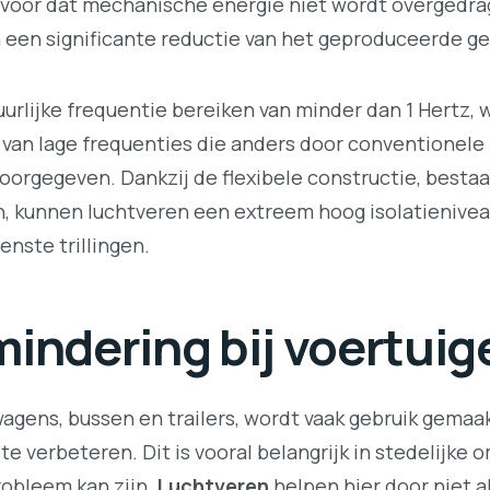
ervoor dat mechanische energie niet wordt overgedr
n een significante reductie van het geproduceerde ge
rlijke frequentie bereiken van minder dan 1 Hertz, w
en van lage frequenties die anders door conventionel
orgegeven. Dankzij de flexibele constructie, bestaa
n, kunnen luchtveren een extreem hoog isolatienivea
nste trillingen.
indering bij voertuig
wagens, bussen en trailers, wordt vaak gebruik gemaa
te verbeteren. Dit is vooral belangrijk in stedelijke
robleem kan zijn.
Luchtveren
helpen hier door niet a