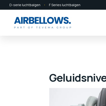
D-serie luchtbalgen
F Series luchtbalgen
Geluidsniv