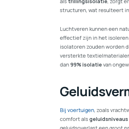
als
trillingsisolatie
, zorgt 
structuren, wat resulteert i
Luchtveren kunnen een natuu
effectief zijn in het isoler
isolatoren zouden worden do
versterkte textielmateriale
dan
99% isolatie
van ongewe
Geluidsverm
Bij voertuigen
, zoals vracht
comfort als
geluidsniveaus
geluidsoverlast een groot p