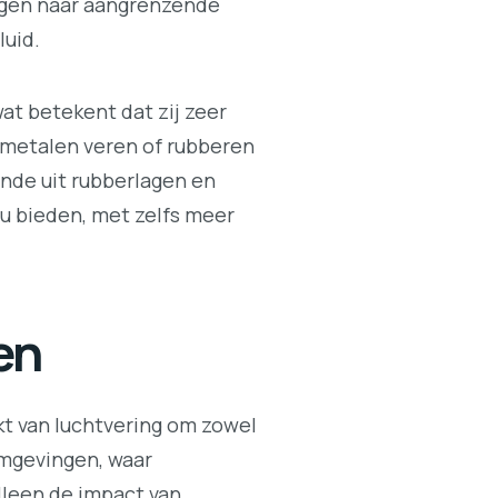
agen naar aangrenzende
luid.
at betekent dat zij zeer
e metalen veren of rubberen
nde uit rubberlagen en
u bieden, met zelfs meer
en
kt van luchtvering om zowel
 omgevingen, waar
lleen de impact van