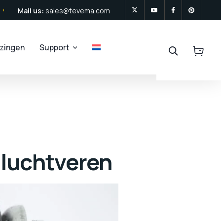
Mail us:
sales@tevema.com
jzingen
Support
 luchtveren