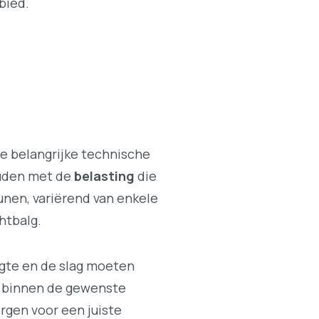
bied.
le belangrijke technische
ouden met de
belasting
die
unen, variërend van enkele
htbalg.
gte en de slag moeten
t binnen de gewenste
orgen voor een juiste