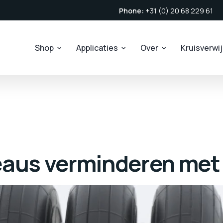
Phone:
+31 (0) 20 68 229 61
Shop
Applicaties
Over
Kruisverwi
eaus verminderen met