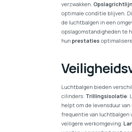
verzwakken.
Opslagrichtlij
optimale conditie blijven. D
de luchtbalgen in een omgev
opslagomstandigheden te h
hun
prestaties
optimaliser
Veiligheids
Luchtbalgen bieden verschi
cilinders:
Trillingsisolatie
:
helpt om de levensduur van
frequentie van luchtbalgen v
veiligere werkomgeving.
La