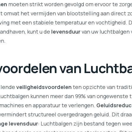
nen
moeten strikt worden gevolgd om ervoor te zorge
it omvat het vermijden van blootstelling aan direct z
ing met een stabiele temperatuur en vochtigheid. D
andhaven, kunt u de
levensduur
van uw luchtbalgen 
en.
voordelen van Luchtb
llende
veiligheidsvoordelen
ten opzichte van tradit
 Luchtbalgen kunnen meer dan 99% van ongewenste tr
 machines en apparatuur te verlengen.
Geluidsreduc
ermindert structureel overgedragen geluid. Dit draag
nge levensduur
: Luchtbalgen zijn bestand tegen we