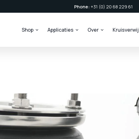
Phone:
+31 (0) 20 68 229 61
Shop
Applicaties
Over
Kruisverwi