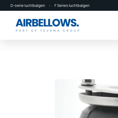
D-serie luchtbalgen
F Series luchtbalgen