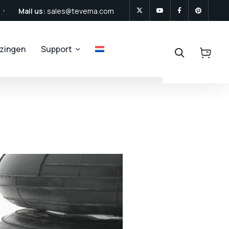
Mail us:
sales@tevema.com
jzingen
Support