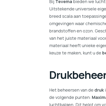
Bij
Tevema
bieden we luchtb
Uitstekende universele eige
breed scala aan toepassing
omgevingen waar chemische 
brandstoffen en ozon. Gesch
van het juiste materiaal vo
materiaal heeft unieke eige
keuze te maken, kunt u de
b
Drukbeheer
Het beheersen van de
druk
i
de volgende punten:
Maxima
luchtbalgen. Dit helpt om v