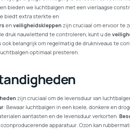
n bieden we luchtbalgen met een vierlaagse construc
 biedt extra sterkte en
rs
en
veiligheidskleppen
zijn cruciaal om ervoor te 
r de druk nauwlettend te controleren, kunt u de
veiligh
 ook belangrijk om regelmatig de drukniveaus te con
luchtbalgen optimaal presteren.
tandigheden
gheden
zijn cruciaal om de levensduur van luchtbalge
ur
: Bewaar luchtbalgen in een koele, donkere en dr
erialen aantasten en de levensduur verkorten.
Bes
an ozonproducerende apparatuur. Ozon kan rubbermat