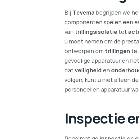
Bij
Tevema
begrijpen we het
componenten spelen een esse
van
trillingsisolatie
tot
act
u moet nemen om de prestat
ontworpen om
trillingen
te
gevoelige apparatuur en he
dat
veiligheid
en
onderhou
volgen, kunt u niet alleen d
personeel en apparatuur wa
Inspectie 
Regelmatige
inspectie
en
o