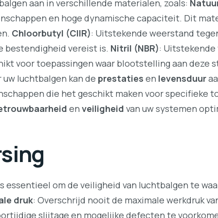
algen aan in verschillende materialen, zoals:
Natuu
nschappen en hoge dynamische capaciteit. Dit mater
en.
Chloorbutyl (CIIR)
: Uitstekende weerstand tegen
bestendigheid vereist is.
Nitril (NBR)
: Uitstekende
ikt voor toepassingen waar blootstelling aan deze s
or uw luchtbalgen kan de
prestaties
en
levensduur
aa
nschappen die het geschikt maken voor specifieke t
etrouwbaarheid
en
veiligheid
van uw systemen opti
sing
s essentieel om de veiligheid van luchtbalgen te w
le druk
: Overschrijd nooit de maximale werkdruk va
oortijdige slijtage en mogelijke defecten te voorkom