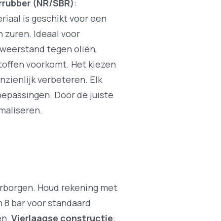
rrubber (NR/SBR)
:
iaal is geschikt voor een
 zuren. Ideaal voor
 weerstand tegen oliën,
toffen voorkomt. Het kiezen
nzienlijk verbeteren. Elk
oepassingen. Door de juiste
maliseren.
aarborgen. Houd rekening met
n 8 bar voor standaard
en.
Vierlaagse constructie
: