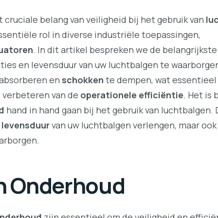
 cruciale belang van veiligheid bij het gebruik van
lu
ntiële rol in diverse industriële toepassingen,
uatoren
. In dit artikel bespreken we de belangrijkst
ies en levensduur van uw luchtbalgen te waarborge
 absorberen en
schokken
te dempen, wat essentieel 
t verbeteren van de
operationele efficiëntie
. Het is
d
hand in hand gaan bij het gebruik van luchtbalgen. 
e
levensduur
van uw luchtbalgen verlengen, maar ook
arborgen.
en Onderhoud
nderhoud
zijn essentieel om de veiligheid en efficië